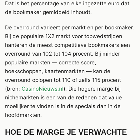
Dat is het percentage van elke ingezette euro dat
de bookmaker gemiddeld inhoudt.
De overround varieert per markt en per bookmaker.
Bij de populaire 1X2 markt voor topwedstrijden
hanteren de meest competitieve bookmakers een
overround van 102 tot 104 procent. Bij minder
populaire markten — correcte score,
hoekschoppen, kaartenmarkten — kan de
overround oplopen tot 110 of zelfs 115 procent
(bron:
CasinoNieuws.nl
). Die hogere marge bij
nichemarkten is een van de redenen dat value
moeilijker te vinden is in de specials dan in de
hoofdmarkten.
HOE DE MARGE JE VERWACHTE