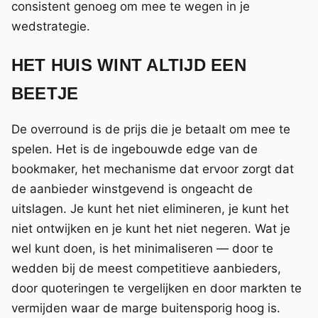
consistent genoeg om mee te wegen in je
wedstrategie.
HET HUIS WINT ALTIJD EEN
BEETJE
De overround is de prijs die je betaalt om mee te
spelen. Het is de ingebouwde edge van de
bookmaker, het mechanisme dat ervoor zorgt dat
de aanbieder winstgevend is ongeacht de
uitslagen. Je kunt het niet elimineren, je kunt het
niet ontwijken en je kunt het niet negeren. Wat je
wel kunt doen, is het minimaliseren — door te
wedden bij de meest competitieve aanbieders,
door quoteringen te vergelijken en door markten te
vermijden waar de marge buitensporig hoog is.