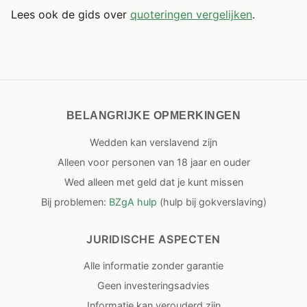
Lees ook de gids over
quoteringen vergelijken
.
BELANGRIJKE OPMERKINGEN
Wedden kan verslavend zijn
Alleen voor personen van 18 jaar en ouder
Wed alleen met geld dat je kunt missen
Bij problemen:
BZgA hulp
(hulp bij gokverslaving)
JURIDISCHE ASPECTEN
Alle informatie zonder garantie
Geen investeringsadvies
Informatie kan verouderd zijn