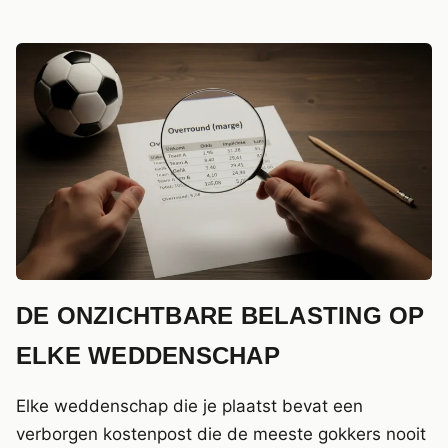
DE ONZICHTBARE BELASTING OP
ELKE WEDDENSCHAP
Elke weddenschap die je plaatst bevat een
verborgen kostenpost die de meeste gokkers nooit