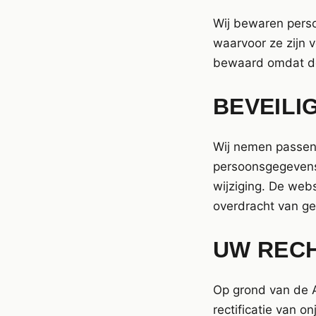
Wij bewaren perso
waarvoor ze zijn
bewaard omdat dez
BEVEILI
Wij nemen passen
persoonsgegevens 
wijziging. De web
overdracht van g
UW REC
Op grond van de A
rectificatie van o