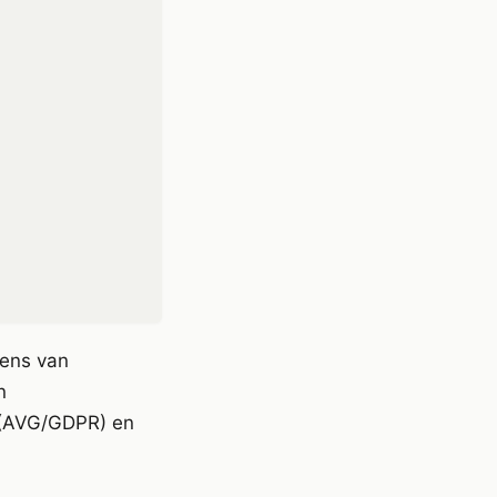
vens van
n
 (AVG/GDPR) en