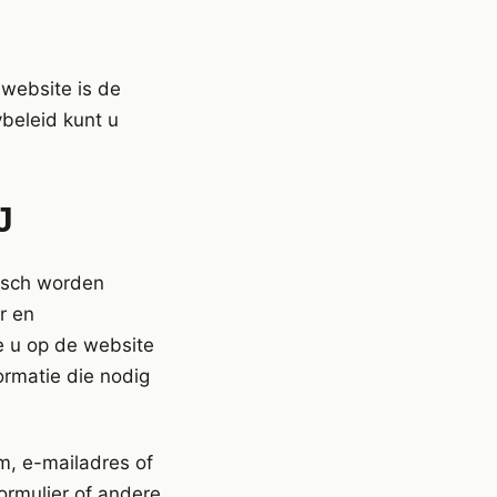
website is de
beleid kunt u
J
isch worden
r en
ie u op de website
rmatie die nodig
m, e-mailadres of
formulier of andere