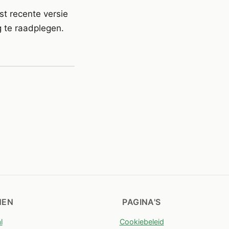
st recente versie
g te raadplegen.
NEN
PAGINA'S
l
Cookiebeleid